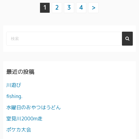
投
1
2
3
4
>
稿
ナ
ビ
ゲ
ー
最近の投稿
シ
川遊び
ョ
fishing.
ン
水曜日のおやつはうどん
室見川2000m走
ポケカ大会