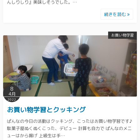
んしりしり』美味しそうでした。…
続きを読む
お買い物学習
8
4月
2022
お買い物学習とクッキング
ぱんなの今日の活動はクッキング、こったはお買い物学習です♪
駄菓子屋ぬくぬくこった、デビュー 計算も自力で ぱんなのメニ
ューはから揚げ 上級生は手…