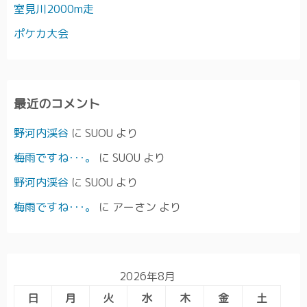
室見川2000m走
ポケカ大会
最近のコメント
野河内渓谷
に
SUOU
より
梅雨ですね･･･。
に
SUOU
より
野河内渓谷
に
SUOU
より
梅雨ですね･･･。
に
アーさン
より
2026年8月
日
月
火
水
木
金
土