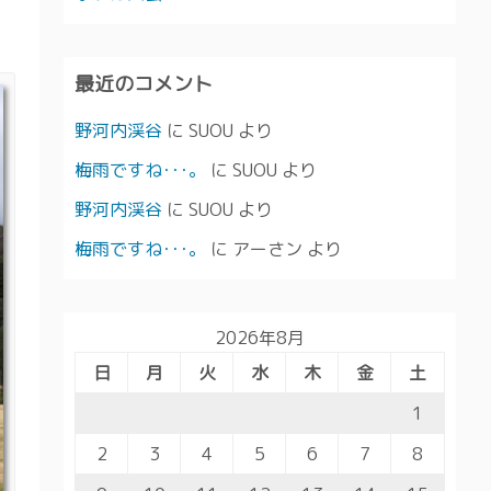
最近のコメント
野河内渓谷
に
SUOU
より
梅雨ですね･･･。
に
SUOU
より
野河内渓谷
に
SUOU
より
梅雨ですね･･･。
に
アーさン
より
2026年8月
日
月
火
水
木
金
土
1
2
3
4
5
6
7
8