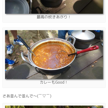
最高の炊きあがり！
カレーもGood！
さあ並んで並んで〜(￣▽￣)