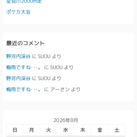
室見川2000m走
ポケカ大会
最近のコメント
野河内渓谷
に
SUOU
より
梅雨ですね･･･。
に
SUOU
より
野河内渓谷
に
SUOU
より
梅雨ですね･･･。
に
アーさン
より
2026年8月
日
月
火
水
木
金
土