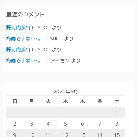
最近のコメント
野河内渓谷
に
SUOU
より
梅雨ですね･･･。
に
SUOU
より
野河内渓谷
に
SUOU
より
梅雨ですね･･･。
に
アーさン
より
2026年8月
日
月
火
水
木
金
土
1
2
3
4
5
6
7
8
9
10
11
12
13
14
15