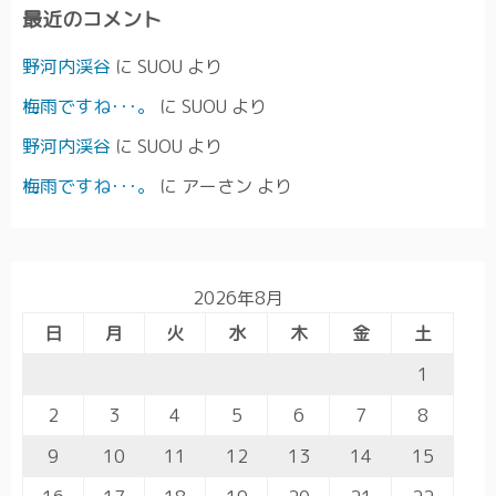
最近のコメント
野河内渓谷
に
SUOU
より
梅雨ですね･･･。
に
SUOU
より
野河内渓谷
に
SUOU
より
梅雨ですね･･･。
に
アーさン
より
2026年8月
日
月
火
水
木
金
土
1
2
3
4
5
6
7
8
9
10
11
12
13
14
15