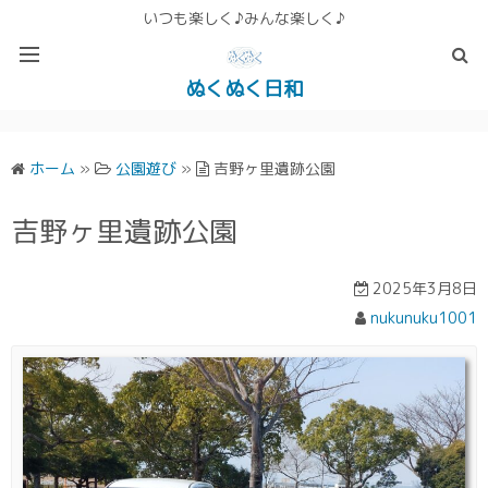
いつも楽しく♪みんな楽しく♪
ぬくぬく日和
ぬくぬく ぱんな＆こったホームページ
ホーム
»
公園遊び
»
吉野ヶ里遺跡公園
吉野ヶ里遺跡公園
2025年3月8日
nukunuku1001