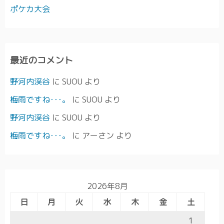
ポケカ大会
最近のコメント
野河内渓谷
に
SUOU
より
梅雨ですね･･･。
に
SUOU
より
野河内渓谷
に
SUOU
より
梅雨ですね･･･。
に
アーさン
より
2026年8月
日
月
火
水
木
金
土
1