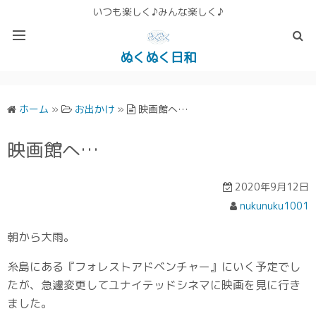
いつも楽しく♪みんな楽しく♪
ぬくぬく日和
ぬくぬく ぱんな＆こったホームページ
ホーム
»
お出かけ
»
映画館へ…
映画館へ…
2020年9月12日
nukunuku1001
朝から大雨。
糸島にある『フォレストアドベンチャー』にいく予定でし
たが、急遽変更してユナイテッドシネマに映画を見に行き
ました。