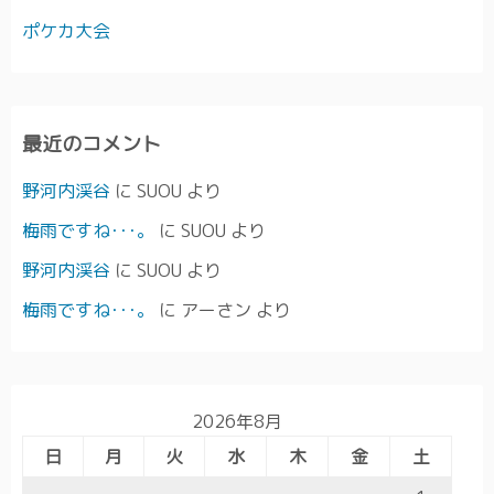
ポケカ大会
最近のコメント
野河内渓谷
に
SUOU
より
梅雨ですね･･･。
に
SUOU
より
野河内渓谷
に
SUOU
より
梅雨ですね･･･。
に
アーさン
より
2026年8月
日
月
火
水
木
金
土