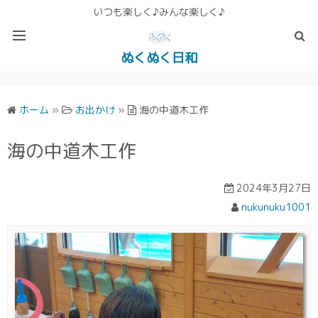
いつも楽しく♪みんな楽しく♪
ぬくぬく日和
ぬくぬく ぱんな＆こったホームページ
ホーム
»
お出かけ
»
海の中道木工作
海の中道木工作
2024年3月27日
nukunuku1001