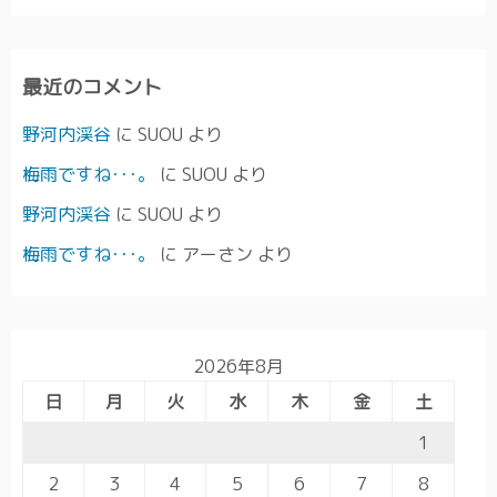
最近のコメント
野河内渓谷
に
SUOU
より
梅雨ですね･･･。
に
SUOU
より
野河内渓谷
に
SUOU
より
梅雨ですね･･･。
に
アーさン
より
2026年8月
日
月
火
水
木
金
土
1
2
3
4
5
6
7
8