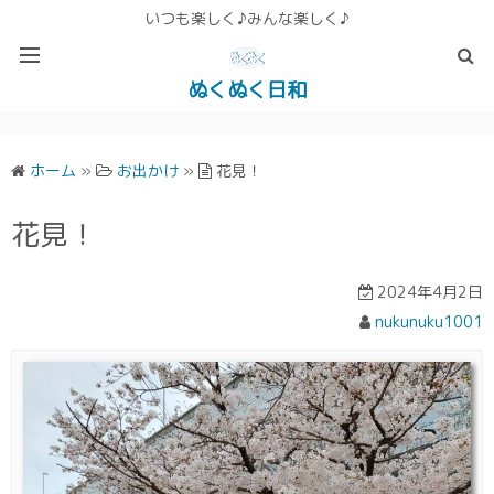
いつも楽しく♪みんな楽しく♪
ぬくぬく日和
ぬくぬく ぱんな＆こったホームページ
ホーム
»
お出かけ
»
花見！
花見！
2024年4月2日
nukunuku1001