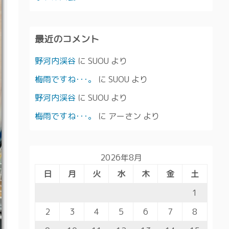
最近のコメント
野河内渓谷
に
SUOU
より
梅雨ですね･･･。
に
SUOU
より
野河内渓谷
に
SUOU
より
梅雨ですね･･･。
に
アーさン
より
2026年8月
日
月
火
水
木
金
土
1
2
3
4
5
6
7
8