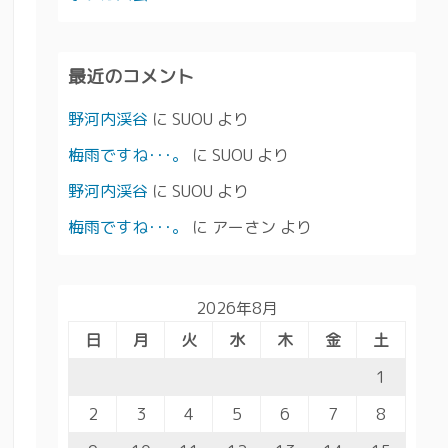
最近のコメント
野河内渓谷
に
SUOU
より
梅雨ですね･･･。
に
SUOU
より
野河内渓谷
に
SUOU
より
梅雨ですね･･･。
に
アーさン
より
2026年8月
日
月
火
水
木
金
土
1
2
3
4
5
6
7
8