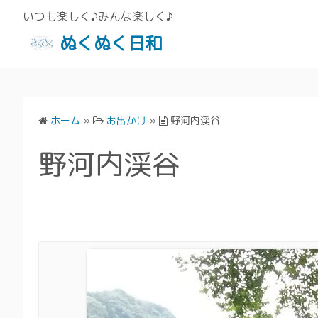
いつも楽しく♪みんな楽しく♪
ぬくぬく日和
ホーム
»
お出かけ
»
野河内渓谷
野河内渓谷