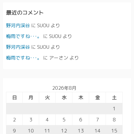
最近のコメント
野河内渓谷
に
SUOU
より
梅雨ですね･･･。
に
SUOU
より
野河内渓谷
に
SUOU
より
梅雨ですね･･･。
に
アーさン
より
2026年8月
日
月
火
水
木
金
土
1
2
3
4
5
6
7
8
9
10
11
12
13
14
15