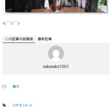
A(￣O￣)I
この記事の投稿者
最新記事
nukunuku1001
釣り
バドミントン