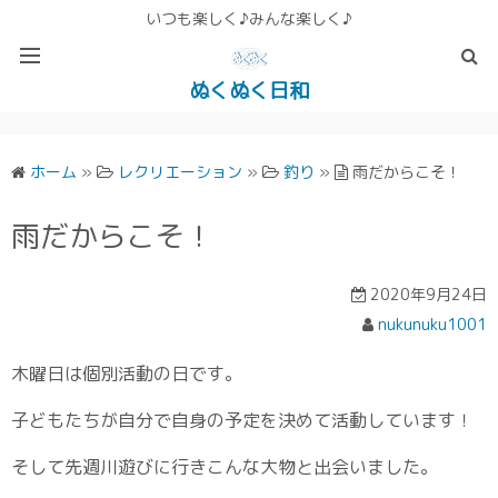
いつも楽しく♪みんな楽しく♪
ぬくぬく日和
ぬくぬく ぱんな＆こったホームページ
ホーム
»
レクリエーション
»
釣り
»
雨だからこそ！
雨だからこそ！
2020年9月24日
nukunuku1001
木曜日は個別活動の日です。
子どもたちが自分で自身の予定を決めて活動しています！
そして先週川遊びに行きこんな大物と出会いました。