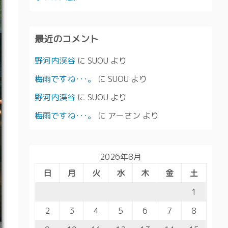
最近のコメント
野河内渓谷
に
SUOU
より
梅雨ですね･･･。
に
SUOU
より
野河内渓谷
に
SUOU
より
梅雨ですね･･･。
に
アーさン
より
2026年8月
日
月
火
水
木
金
土
1
2
3
4
5
6
7
8